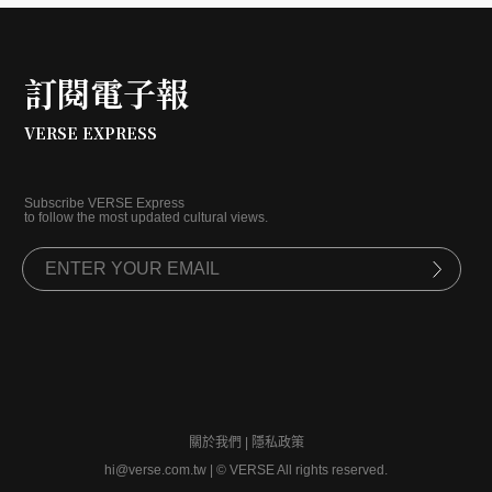
訂閱電子報
VERSE EXPRESS
Subscribe VERSE Express
to follow the most updated cultural views.
關於我們
|
隱私政策
hi@verse.com.tw
|
© VERSE All rights reserved.