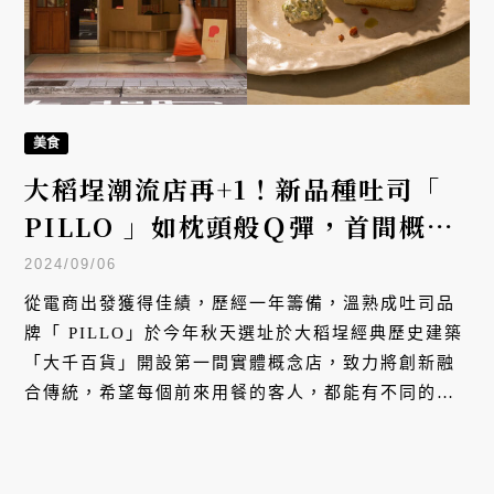
美食
大稻埕潮流店再+1！新品種吐司「
PILLO 」如枕頭般Ｑ彈，首間概念
店攜手「慢慢弄」推出聯名料理
2024/09/06
從電商出發獲得佳績，歷經一年籌備，溫熟成吐司品
牌「 PILLO」於今年秋天選址於大稻埕經典歷史建築
「大千百貨」開設第一間實體概念店，致力將創新融
合傳統，希望每個前來用餐的客人，都能有不同的體
驗與驚喜感受。