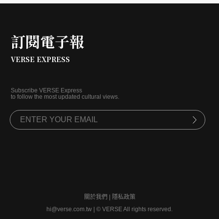
訂閱電子報
VERSE EXPRESS
Subscribe VERSE Express
to follow the most updated cultural views.
關於我們
|
隱私政策
hi@verse.com.tw
|
© VERSE All rights reserved.