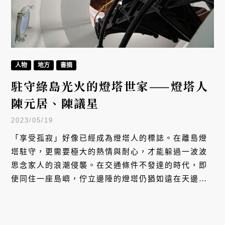
人物
地方
書摘
駐守綠島光火的燈塔世家——燈塔人
陳元居、陳議星
2023/05/19
「享受孤寂」好像已經成為燈塔人的標誌。在離島燈
塔駐守，更需要極大的熱情與耐心，才能躲過一波波
思念家人的浪潮侵襲。在交通條件不發達的時代，即
使同住一座島嶼，佇立邊陲的燈塔仍猶如遠在天邊的
王國，陳元居的父母親便是國王與王后各居一國的寫
照，只有在日落工作告一段落後，才得以照見對方。