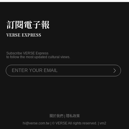
訂閱電子報
VERSE EXPRESS
Subscribe VERSE Express
to follow the most updated cultural views.
關於我們
|
隱私政策
hi@verse.com.tw
|
© VERSE All rights reserved. | vm2