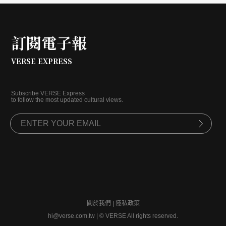
訂閱電子報
VERSE EXPRESS
Subscribe VERSE Express
to follow the most updated cultural views.
關於我們
|
隱私政策
hi@verse.com.tw
|
© VERSE All rights reserved.