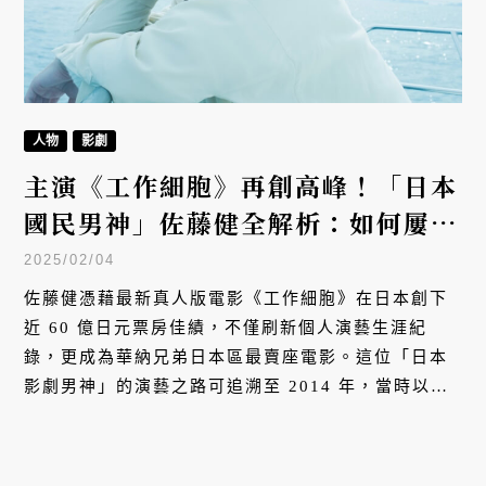
人物
影劇
主演《工作細胞》再創高峰！「日本
國民男神」佐藤健全解析：如何屢次
掀起社會現象，並夢想向世界推銷日
2025/02/04
本影劇！
佐藤健憑藉最新真人版電影《工作細胞》在日本創下
近 60 億日元票房佳績，不僅刷新個人演藝生涯紀
錄，更成為華納兄弟日本區最賣座電影。這位「日本
影劇男神」的演藝之路可追溯至 2014 年，當時以
《神劍闖江湖 京都大火篇》創下個人票房高峰，並透
過《神劍闖江湖》系列在亞洲竄紅。從出道至今將近
20 年，佐藤健跨足動作、懸疑與愛情等多元類型，不