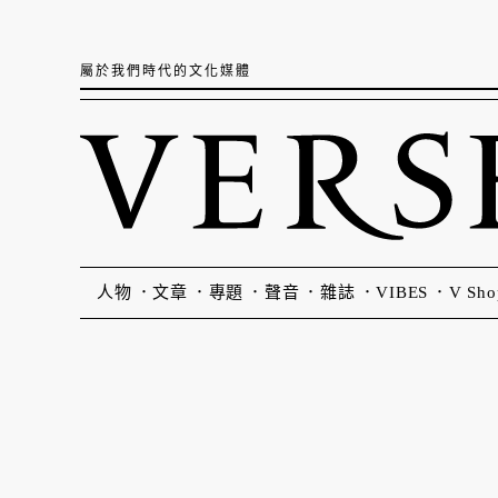
屬於我們時代的文化媒體
人物
文章
專題
聲音
雜誌
VIBES
V Sho