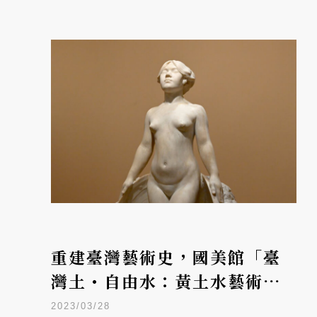
重建臺灣藝術史，國美館「臺
灣土・自由水：黃土水藝術生
命的復活」盛大開展
2023/03/28