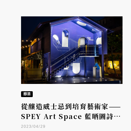
醇酒
從釀造威士忌到培育藝術家——
SPEY Art Space 藍晒圖詩貝
藝術空間揭幕
2023/04/29