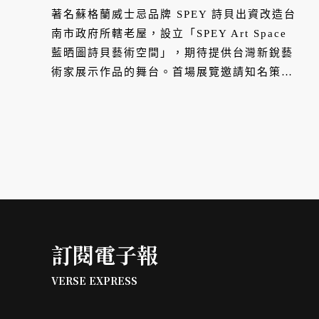
著名蘇格蘭威士忌品牌 SPEY 詩貝出資改造台
南市政府所轄老屋，設立「SPEY Art Space
藍晒圖詩貝藝術空間」，期待提供台灣新銳藝
術家展示作品的舞台。首場展覽邀請知名策展
人許遠達以「激韵 蔚蔚然相糾」為題，展出包
括劉國滄、侯忠穎及張驊的作品；假日導覽結
束後，還能免費試飲與畢卡索聯名的單一純麥
威士忌「 SPEY × PICASSO ® |『夢』」，親
自品味時光凝鍊的大師巨作。
訂閱電子報
VERSE EXPRESS