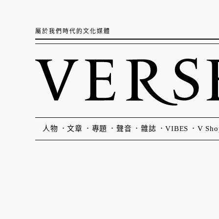
屬於我們時代的文化媒體
人物
文章
專題
聲音
雜誌
VIBES
V Sho