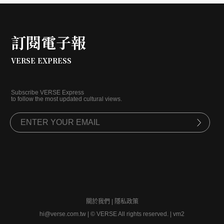
訂閱電子報
VERSE EXPRESS
Subscribe VERSE Express
to follow the most updated cultural views.
關於我們
|
隱私政策
hi@verse.com.tw
|
© VERSE All rights reserved. | vm2