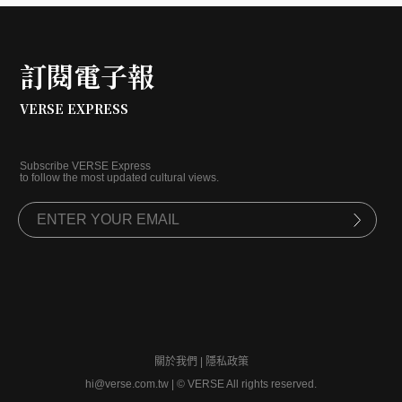
訂閱電子報
VERSE EXPRESS
Subscribe VERSE Express
to follow the most updated cultural views.
關於我們
|
隱私政策
hi@verse.com.tw
|
© VERSE All rights reserved.