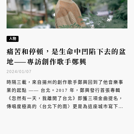
人物
痛苦和停頓，是生命中凹陷下去的盆
地——專訪創作歌手鄭興
2024/01/07
時隔三載，來自揚州的創作歌手鄭興回到了他音樂事
業的起點 —— 台北。2017 年，鄭興發行首張專輯
《忽然有一天，我離開了台北》即獲三項金曲提名，
傳唱度極高的〈台北下的雨〉更是為這座城市寫下令
人難忘的註解。2023 年底，他帶來醞釀已久的新作
《盆地》，將近年走過的起伏與感悟，回饋給久別重
逢的樂迷朋友。