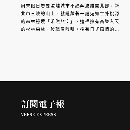
空靈氣息！
周末假日想要遠離城市不必奔波離開北部，新
北市三峽的山上，就隱藏著一處宛如世外桃源
的森林秘境「禾煦熊空」，這裡擁有高聳入天
的杉林森林、玻璃屋咖啡，還有日式風情的小
屋與茶屋，皆能讓人沉浸於大自然的療癒之
中。
訂閱電子報
VERSE EXPRESS