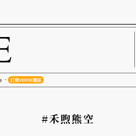
p
訂閱VERSE雜誌
#禾煦熊空