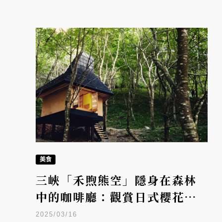
美食
三峽「禾煦熊空」隱身在森林
中的咖啡廳：觀賞日式櫻花
亭，感受被茶園與森林包圍的
2025/03/16