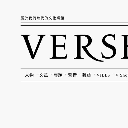
屬於我們時代的文化媒體
人物
文章
專題
聲音
雜誌
VIBES
V Sho