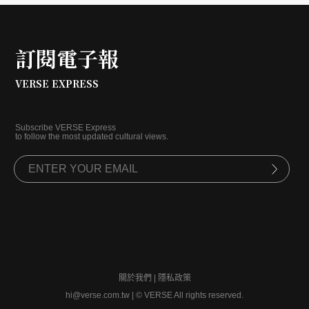
訂閱電子報
VERSE EXPRESS
Subscribe VERSE Express
to follow the most updated cultural views.
關於我們
|
隱私政策
hi@verse.com.tw
|
© VERSE All rights reserved.