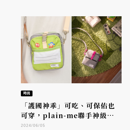
時尚
「護國神乖」可吃、可保佑也
可穿，plain-me聯手神級零
食乖乖登上COMPUTEX
2024/06/05