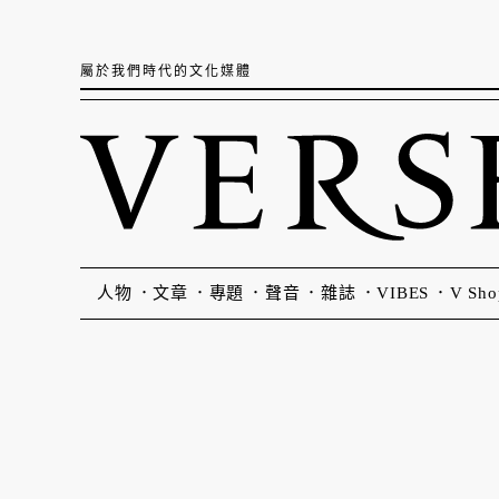
屬於我們時代的文化媒體
人物
文章
專題
聲音
雜誌
VIBES
V Sho