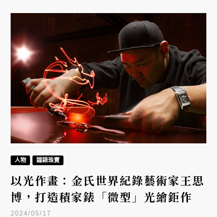
人物
鐘錶珠寶
以光作畫：金氏世界紀錄藝術家王思
博，打造積家錶「微型」光繪鉅作
2024/05/17