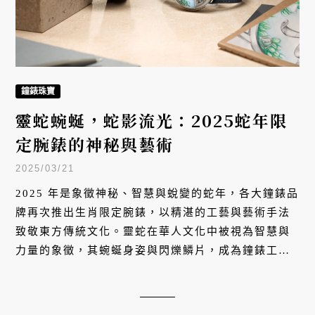
鐘錶珠寶
靈蛇蜿蜒，蛇影流光：2025蛇年限
定腕錶的神秘與藝術
2025/03/21
2025 年是象徵神秘、智慧與蛻變的蛇年，各大鐘錶品
牌再次推出生肖限定腕錶，以精湛的工藝與藝術手法
致敬東方傳統文化。靈蛇在華人文化中被視為智慧與
力量的象徵，其蜿蜒身姿與閃爍鱗片，成為鐘錶工藝
師筆下最具挑戰與魅力的題材。透過雕刻、微繪、大
明火琺瑯等技術，讓時間不只是數字與指針的流動，
更是一場跨越東西方文化的藝術盛宴。