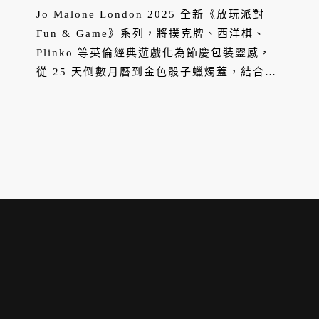
「放玩派對」氛圍滿滿
Jo Malone London 2025 全新《放玩派對
Fun & Game》系列，將撲克牌、西洋棋、
Plinko 等英倫經典遊戲化為節慶包裝靈感，
從 25 天倒數月曆到金色骰子蠟燭蓋，結合薑
餅、烤栗與苦橙等冬日美食香調，為聖誕注入
玩心與溫暖。