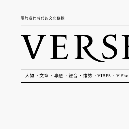
屬於我們時代的文化媒體
人物
文章
專題
聲音
雜誌
VIBES
V Sho