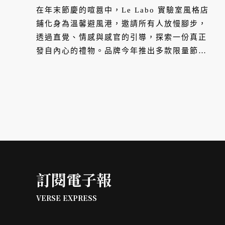
次收藏
在年末節慶的喧囂中，Le Labo 實驗室風格店
鋪化身為溫馨避風港，邀請所有人放慢腳步，
透過直覺、情感與感官的引導，探索一份真正
發自內心的禮物。品牌今年推出多款限量節慶
禮盒，讓香氛愛好者能以更靈活的方式體驗經
典系列，VERSE 也為你整理出不同價位區間
適合的禮物選擇，同時 Le Labo 也提供個人
化包裝服務，為贈禮增添心意。
訂閱電子報
VERSE EXPRESS