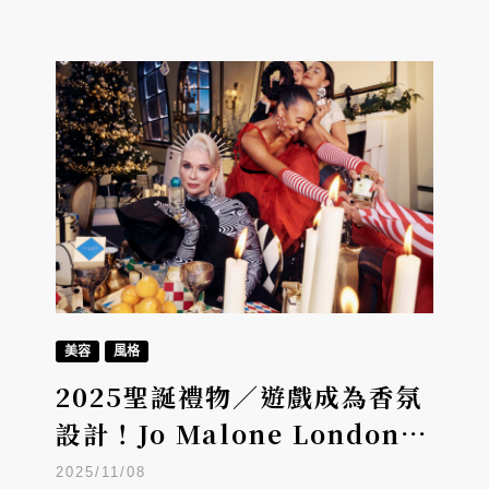
美容
風格
2025聖誕禮物／遊戲成為香氛
設計！Jo Malone London
25天倒數月曆、金色骰子蠟燭
2025/11/08