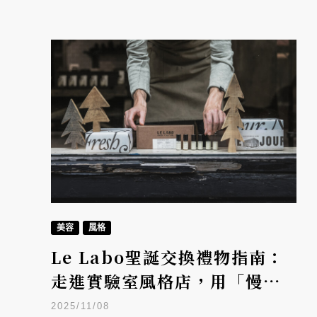
美容
風格
Le Labo聖誕交換禮物指南：
走進實驗室風格店，用「慢香
水」說出心意，6款經典香氛一
2025/11/08