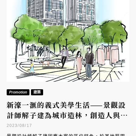
Promotion
建築
新濠一滙的義式美學生活——景觀設
計師解子建為城市造林，創造人與自
然共好的居所
2023/08/17