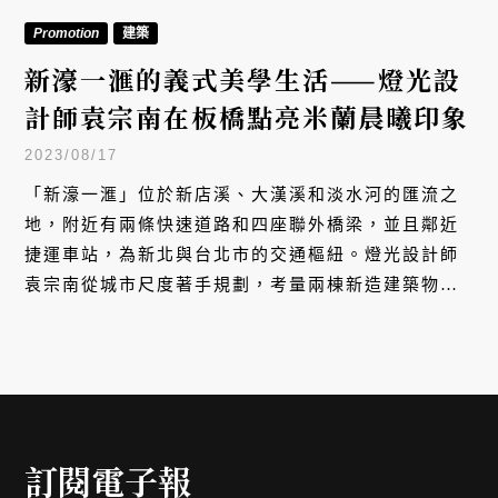
Promotion
建築
新濠一滙的義式美學生活——燈光設
計師袁宗南在板橋點亮米蘭晨曦印象
2023/08/17
「新濠一滙」位於新店溪、大漢溪和淡水河的匯流之
地，附近有兩條快速道路和四座聯外橋梁，並且鄰近
捷運車站，為新北與台北市的交通樞紐。燈光設計師
袁宗南從城市尺度著手規劃，考量兩棟新造建築物在
城市中的位置、與周遭環境的關係，運用燈光照明達
到地標指引的功能，也回歸人的尺度，以光線烘托溫
暖的住宅氛圍，並為夜歸之人指出安全回家的路。
訂閱電子報