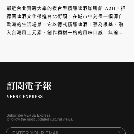
鄰近台北實踐大學的複合型精釀啤酒咖啡館 A2H，把
德國啤酒文化帶進台北街頭，在城市中刻畫一幅源自
歐洲的生活場景。它以德式精釀啤酒工藝為根基，融
入台灣風土元素，創作獨樹一格的風味口感。無論純
飲、搭配甜食，白天或黑夜，A2H 令喝啤酒不再有時
間與空間的界線，融入台灣人的日常。
訂閱電子報
VERSE EXPRESS
Subscribe VERSE Express
to follow the most updated cultural views.