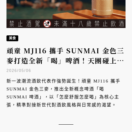
美食
頑童 MJ116 攜手 SUNMAI 金色三
麥打造全新「喝」啤酒！天團碰上台
灣精釀代表品牌，搶攻年輕世代市
2026/05/06
場：怎麼舒服怎麼喝
新一波潮流酒飲代表作強勢誕生！頑童 MJ116 攜手
SUNMAI 金色三麥，推出全新概念啤酒「喝
SUNMAI 啤酒」，以「怎麼舒服怎麼喝」為核心主
張，精準對接新世代對酒飲風格與日常感的渴望。