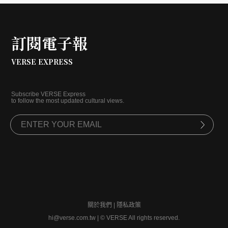
一份來自古文明的祝福。
訂閱電子報
VERSE EXPRESS
Subscribe VERSE Express
to follow the most updated cultural views.
關於我們
|
隱私政策
hi@verse.com.tw
|
© VERSE All rights reserved.