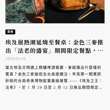
飲食
埃及展熱潮延燒至餐桌：金色三麥推
出「法老的盛宴」期間限定餐點，憑
票根享蜂蜜啤酒買一送一
2026/01/29
當古埃及文明遇上精釀啤酒餐廳，會碰撞出什麼樣的
驚喜？金色三麥搶搭全台高度關注、早鳥票一開賣即
秒殺的台南奇美博物館重量級展覽 ——《埃及之王：
法老》，於 1 月 29 日至 2 月 12 日推出期間限定的
埃及主題餐點「法老的盛宴」。這次聯名不僅將神秘
的法老文化融入料理創意，更祭出精美燙金埃及卡牌
與蜂蜜啤酒優惠，讓饕客在品嚐美食之餘，也能收藏