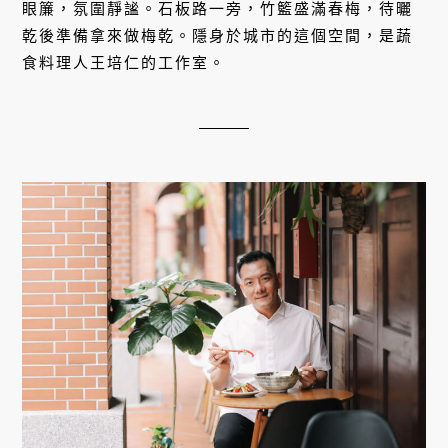
眼簾，氛圍靜謐。石板路一旁，竹籃盛滿春梅，待曬
乾後準備拿來做梅乾。隱身於城市的這個空間，是蔬
食料理人王培仁的工作室。