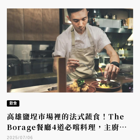
飲食
高雄鹽埕市場裡的法式蔬食！The
Borage餐廳4道必嚐料理，主廚
Austin的「無肉」美味革命
2025/07/06