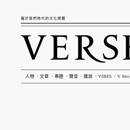
屬於我們時代的文化媒體
人物
文章
專題
聲音
雜誌
VIBES
V Sho