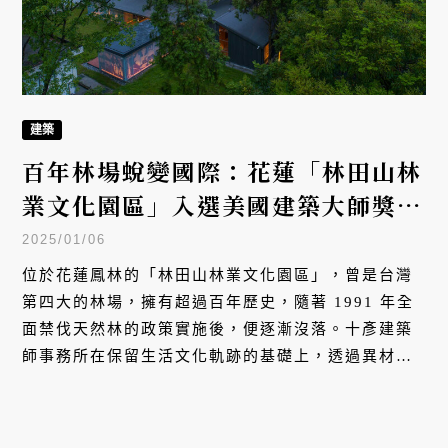
建築
百年林場蛻變國際：花蓮「林田山林
業文化園區」入選美國建築大師獎，
見證台灣林業新生
2025/01/06
位於花蓮鳳林的「林田山林業文化園區」，曾是台灣
第四大的林場，擁有超過百年歷史，隨著 1991 年全
面禁伐天然林的政策實施後，便逐漸沒落。十彥建築
師事務所在保留生活文化軌跡的基礎上，透過異材質
結合，為此建築注入新生命，榮獲 2023 年農業部優
良建設獎，並入選 2024 年美國建築大師獎。