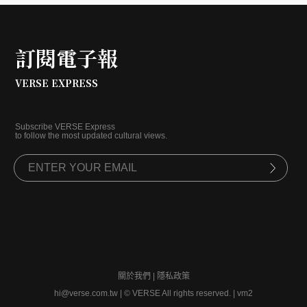
訂閱電子報
VERSE EXPRESS
Subscribe VERSE Express
to follow the most updated cultural views.
關於我們
|
隱私政策
hi@verse.com.tw
|
© VERSE All rights reserved. | vm2