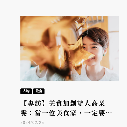
人物
飲食
【專訪】美食加創辦人高琹
雯：當一位美食家，一定要當
網紅？
2024/02/25