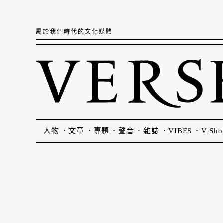
屬於我們時代的文化媒體
人物
文章
專題
聲音
雜誌
VIBES
V Sho