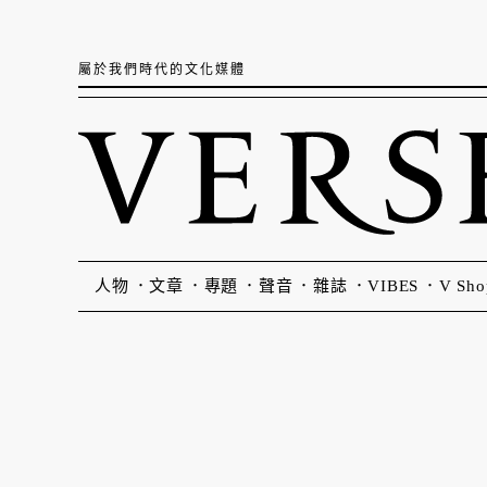
屬於我們時代的文化媒體
人物
文章
專題
聲音
雜誌
VIBES
V Sho