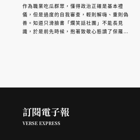
作為職業吃瓜群眾，懂得政治正確是基本禮
儀，但是過度的自我審查，輕則解嗨、重則偽
善。知道只滑臉書「爛笑話社團」不能長見
識，於是前先時候，抱著致敬心態讀了保羅．
貝提（Paul Beatty）的小說《背叛者》（The
Sellout），我們姑且稱之為一部黑人諷刺小
說。
訂閱電子報
VERSE EXPRESS