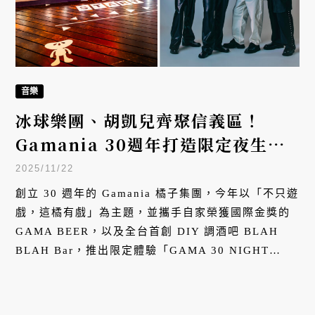
音樂
冰球樂團、胡凱兒齊聚信義區！
Gamania 30週年打造限定夜生活
派對
2025/11/22
創立 30 週年的 Gamania 橘子集團，今年以「不只遊
戲，這橘有戲」為主題，並攜手自家榮獲國際金獎的
GAMA BEER，以及全台首創 DIY 調酒吧 BLAH
BLAH Bar，推出限定體驗「GAMA 30 NIGHT
OUT 今晚來一橘 BLAH！」，即日起至 11 月 30
日，在信義區推出限定沉浸式體驗裝置與最潮夜生活
舞台。