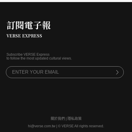
訂閱電子報
VERSE EXPRESS
Subscribe VERSE Express
to follow the most updated cultural views.
關於我們
|
隱私政策
hi@verse.com.tw
|
© VERSE All rights reserved.