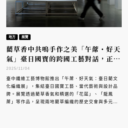
地方
展覽
藺草香中共鳴手作之美「午蓆・好天
氣」臺日國寶的跨國工藝對話，正在
臺中登場！
2025/11/04
臺中纖維工藝博物館推出「午蓆．好天氣：臺日藺文
化編織展」，集結臺日國寶工藝、當代藝術與設計品
牌。展覽透過藺草香氣和精選的「花莚」、「龍鳳
蓆」等作品，呈現兩地藺草編織的歷史交會與多元創
新，並邀請工藝師對話，開拓產業新可能。