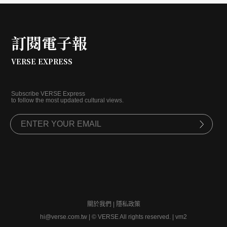
訂閱電子報
VERSE EXPRESS
Subscribe VERSE Express
to follow the most updated cultural views.
關於我們
|
隱私政策
hi@verse.com.tw
|
© VERSE All rights reserved. | vm2