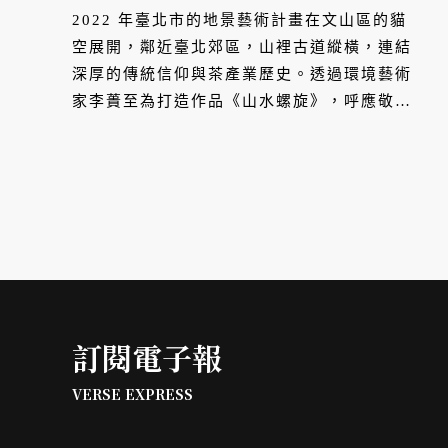
2022 年臺北市的地景藝術計畫在文山區的貓
空展開，鄰近臺北郊區，山裡古道縱橫，連結
深厚的傳統信仰與茶產業歷史。透過環境藝術
家李蕢至為打造作品《山水螺旋》，呼應敬重
天人的宗教觀與堪輿學，以及紙雕藝術家成若
涵設計大型鐵雕地景裝置《一起生活》，連結
在地發展脈絡，藉由地景藝術帶領民眾體驗指
南山、貓空茶園、木柵宮廟文化，感受豐富的
人文、產業與自然生態。
訂閱電子報
VERSE EXPRESS