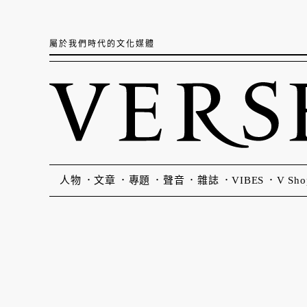
屬於我們時代的文化媒體
人物
文章
專題
聲音
雜誌
VIBES
V Sho