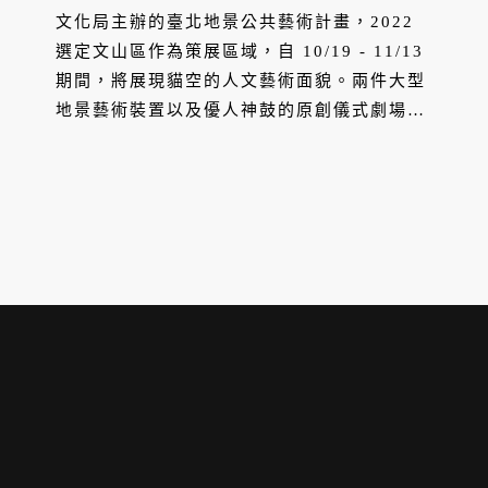
文化局主辦的臺北地景公共藝術計畫，2022
選定文山區作為策展區域，自 10/19 - 11/13
期間，將展現貓空的人文藝術面貌。兩件大型
地景藝術裝置以及優人神鼓的原創儀式劇場之
外，同時規劃了十場免費工作坊活動，邀請民
眾領略茶葉文化、廟宇巡禮等貓空獨有的文化
體驗。