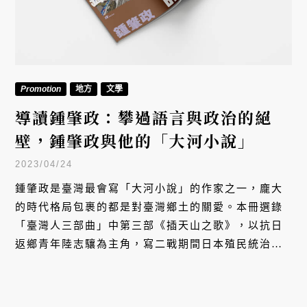
Promotion
地方
文學
導讀鍾肇政：攀過語言與政治的絕
壁，鍾肇政與他的「大河小說」
2023/04/24
鍾肇政是臺灣最會寫「大河小說」的作家之一，龐大
的時代格局包裹的都是對臺灣鄉土的關愛。本冊選錄
「臺灣人三部曲」中第三部《插天山之歌》，以抗日
返鄉青年陸志驤為主角，寫二戰期間日本殖民統治下
的灣，用導讀作者朱宥勳的話說，「這可是本土作家
鍾肇政，連續翻過了『語言』與『政治』兩座絕壁之
後，才能奔流到我們面前的大河之水。」