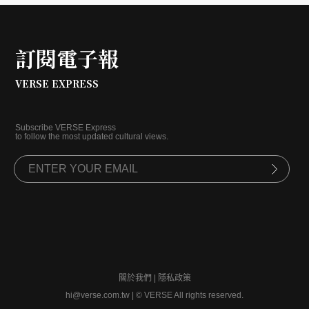
訂閱電子報
VERSE EXPRESS
Subscribe VERSE Express
to follow the most updated cultural views.
關於我們
|
隱私政策
hi@verse.com.tw
|
© VERSE All rights reserved.