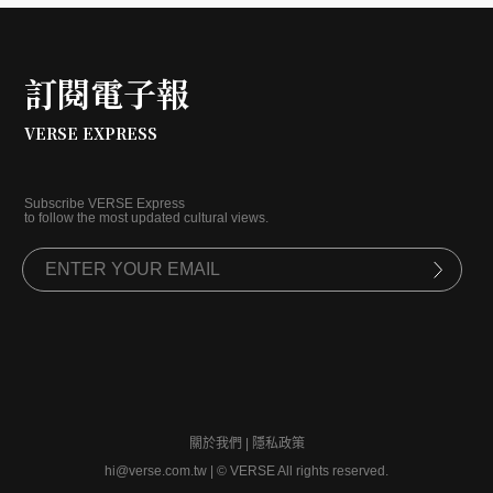
訂閱電子報
VERSE EXPRESS
Subscribe VERSE Express
to follow the most updated cultural views.
關於我們
|
隱私政策
hi@verse.com.tw
|
© VERSE All rights reserved.