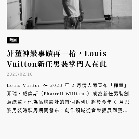
時尚
菲董神級事蹟再一樁，Louis
Vuitton新任男裝掌門人在此
2023/02/16
Louis Vuitton 在 2023 年 2 月情人節宣布「菲董」
菲瑞・威廉斯（Pharrell Williams）成為新任男裝創
意總監，他為品牌設計的首個系列則將於今年 6 月巴
黎男裝時裝周期間發布，創作領域從音樂擴展到藝
術、時尚，菲董勢必為品牌開拓下一個新里程碑。