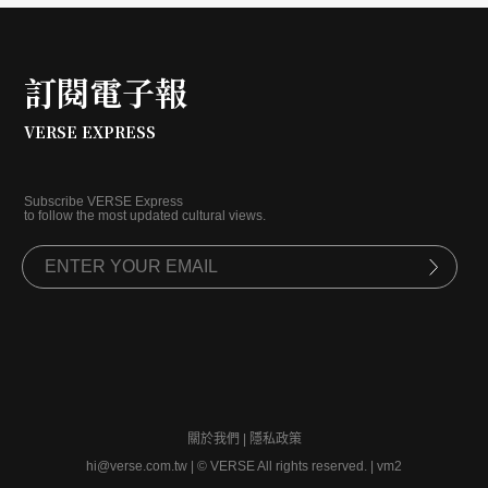
家之一。
訂閱電子報
VERSE EXPRESS
Subscribe VERSE Express
to follow the most updated cultural views.
關於我們
|
隱私政策
hi@verse.com.tw
|
© VERSE All rights reserved. | vm2