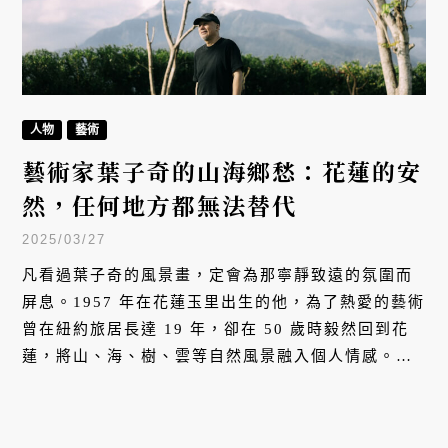
人物
藝術
藝術家葉子奇的山海鄉愁：花蓮的安
然，任何地方都無法替代
2025/03/27
凡看過葉子奇的風景畫，定會為那寧靜致遠的氛圍而
屏息。1957 年在花蓮玉里出生的他，為了熱愛的藝術
曾在紐約旅居長達 19 年，卻在 50 歲時毅然回到花
蓮，將山、海、樹、雲等自然風景融入個人情感。隨
著歲月日漸深厚的創作「心象風景」，在國內外拍賣
市場屢屢創下台灣當代寫實繪畫的最高價紀錄。他不
僅是花蓮最有代表性的藝術家，也是台灣最重要的畫