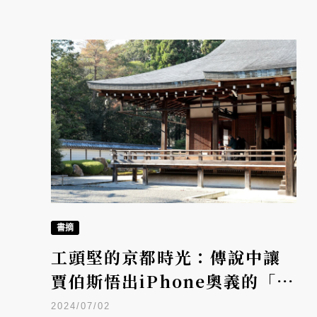
書摘
工頭堅的京都時光：傳說中讓
賈伯斯悟出iPhone奧義的「西
芳寺」到底有什麼魅力？
2024/07/02