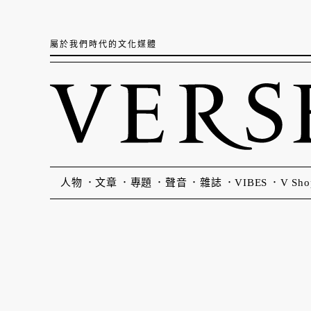
屬於我們時代的文化媒體
人物
文章
專題
聲音
雜誌
VIBES
V Sho