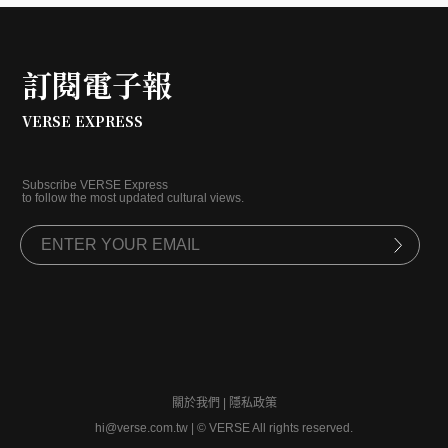
訂閱電子報
VERSE EXPRESS
Subscribe VERSE Express
to follow the most updated cultural views.
關於我們
|
隱私政策
hi@verse.com.tw
|
© VERSE All rights reserved.