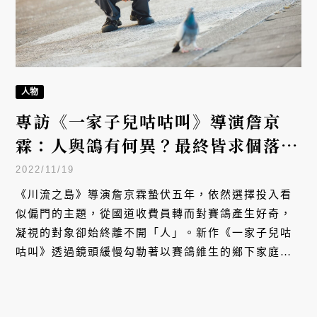
人物
專訪《一家子兒咕咕叫》導演詹京
霖：人與鴿有何異？最終皆求個落葉
歸根
2022/11/19
《川流之島》導演詹京霖蟄伏五年，依然選擇投入看
似偏門的主題，從國道收費員轉而對賽鴿產生好奇，
凝視的對象卻始終離不開「人」。新作《一家子兒咕
咕叫》透過鏡頭緩慢勾勒著以賽鴿維生的鄉下家庭，
一舉入圍「第 59 屆金馬獎」13 項大獎。