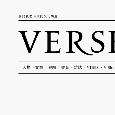
屬於我們時代的文化媒體
人物
文章
專題
聲音
雜誌
VIBES
V Sho