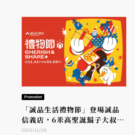
Promotion
「誠品生活禮物節」登場誠品
信義店，6米高聖誕鬍子大叔還
有11組音樂人輪番獻唱！
2022/11/29