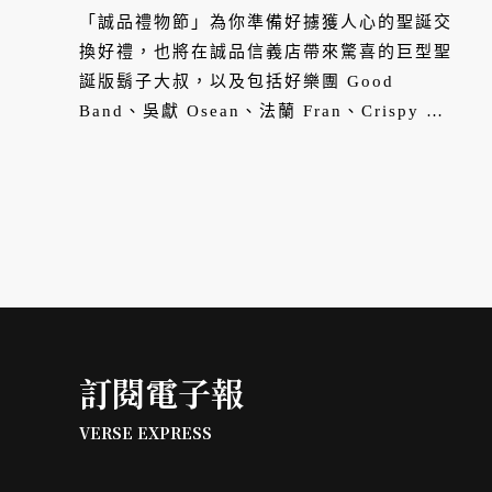
「誠品禮物節」為你準備好擄獲人心的聖誕交
換好禮，也將在誠品信義店帶來驚喜的巨型聖
誕版鬍子大叔，以及包括好樂團 Good
Band、吳獻 Osean、法蘭 Fran、Crispy 脆
樂團以及壞特？te 等總共 11 組嘉賓獻唱聖誕
音樂會，11/11~12/25 就在誠品信義店禮物
節！
訂閱電子報
VERSE EXPRESS