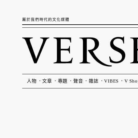
屬於我們時代的文化媒體
人物
文章
專題
聲音
雜誌
VIBES
V Sho