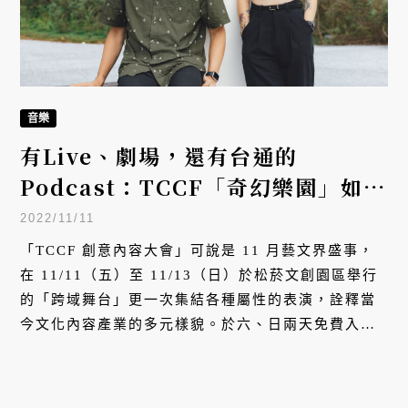
音樂
有Live、劇場，還有台通的
Podcast：TCCF「奇幻樂園」如何
勾勒未來世界的流行音樂表演？
2022/11/11
「TCCF 創意內容大會」可說是 11 月藝文界盛事，
在 11/11（五）至 11/13（日）於松菸文創園區舉行
的「跨域舞台」更一次集結各種屬性的表演，詮釋當
今文化內容產業的多元樣貌。於六、日兩天免費入場
的「奇幻樂園」可說是最能展現跨域概念與當代娛樂
產業多元樣貌的特殊場域，這場製作統籌紀柏豪與設
計師賴慧珈心目中的「非典型音樂祭」是如何海納百