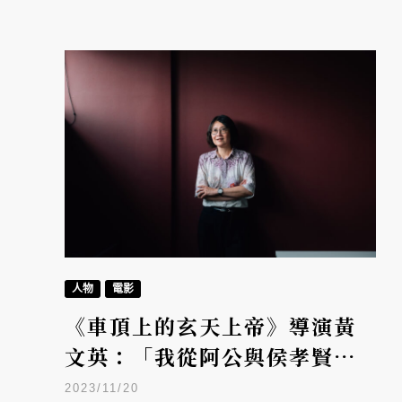
人物
電影
《車頂上的玄天上帝》導演黃
文英：「我從阿公與侯孝賢的
身上學會了眼光」
2023/11/20