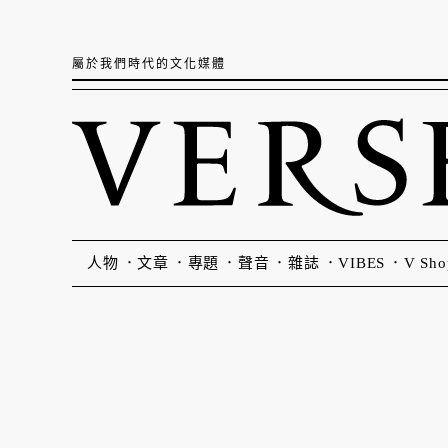
屬於我們時代的文化媒體
人物
文章
專題
聲音
雜誌
VIBES
V Sho