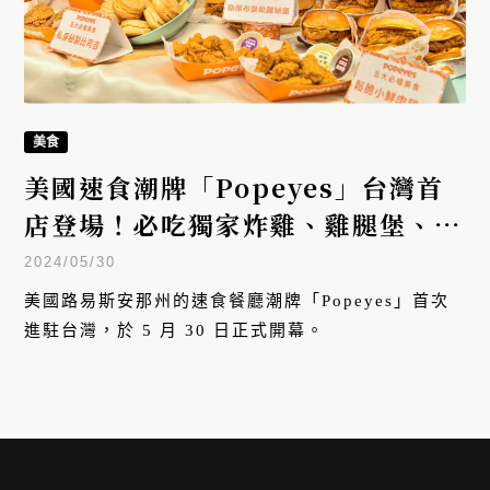
美食
美國速食潮牌「Popeyes」台灣首
店登場！必吃獨家炸雞、雞腿堡、比
司吉，還原正宗路易斯安那風味
2024/05/30
美國路易斯安那州的速食餐廳潮牌「Popeyes」首次
進駐台灣，於 5 月 30 日正式開幕。