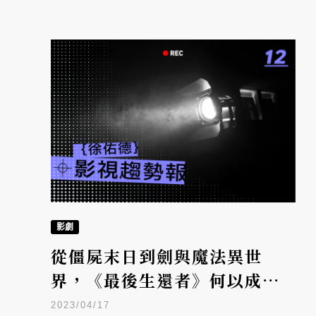
影劇
從僵屍末日到劍與魔法異世
界，《最後生還者》何以成為
「遊戲改編影視」旗艦？
2023/04/17