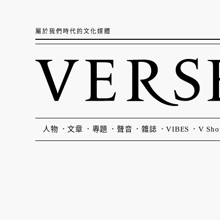
屬於我們時代的文化媒體
人物
文章
專題
聲音
雜誌
VIBES
V Sho