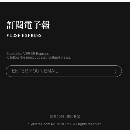
訂閱電子報
VERSE EXPRESS
Subscribe VERSE Express
to follow the most updated cultural views.
關於我們
|
隱私政策
hi@verse.com.tw
|
© VERSE All rights reserved.