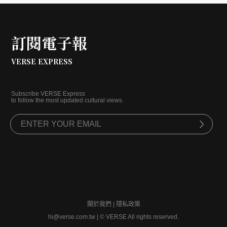
年代的意義與魅力。
訂閱電子報
VERSE EXPRESS
Subscribe VERSE Express
to follow the most updated cultural views.
關於我們
|
隱私政策
hi@verse.com.tw
|
© VERSE All rights reserved.