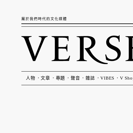
屬於我們時代的文化媒體
人物
文章
專題
聲音
雜誌
VIBES
V Sho