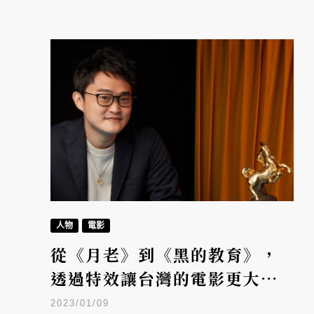
人物
電影
從《月老》到《黑的教育》，
透過特效讓台灣的電影更大膽
一些——金馬獎視覺特效嚴振欽
2023/01/09