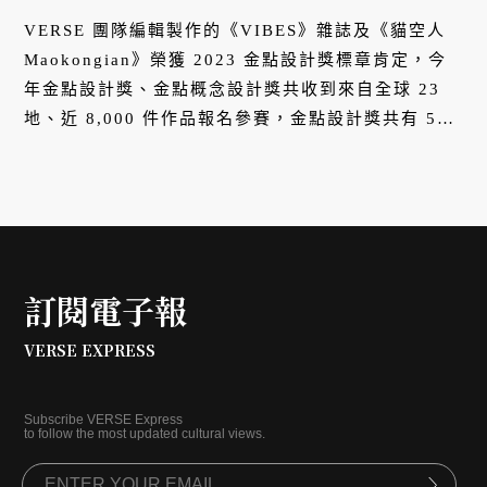
VERSE 團隊編輯製作的《VIBES》雜誌及《貓空人
Maokongian》榮獲 2023 金點設計獎標章肯定，今
年金點設計獎、金點概念設計獎共收到來自全球 23
地、近 8,000 件作品報名參賽，金點設計獎共有 552
件來自台灣、中國大陸、香港、澳門、泰國、日本、
新加坡、美國、馬來西亞、韓國、立陶宛及印度等地
作品脫穎而出；金點概念設計獎則選出 38 件榮獲標
章作品，有 16 件獲得晉級。
訂閱電子報
VERSE EXPRESS
Subscribe VERSE Express
to follow the most updated cultural views.