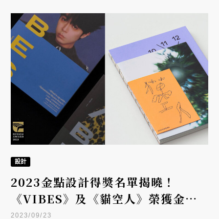
設計
2023金點設計得獎名單揭曉！
《VIBES》及《貓空人》榮獲金點
設計獎標章
2023/09/23