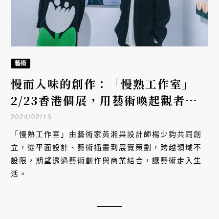
藝術
慢而入味的創作：「慢熟工作室」
2/23香港個展，用藝術喚起觀者心
底炙熱
2024/02/13
「慢熟工作室」由藝術家黃湘與設計師楊少鈞共同創
立，從平面設計、藝術插畫到展覽策劃，跨越領域不
設限，期望透過藝術創作與商業結合，讓藝術走入生
活。