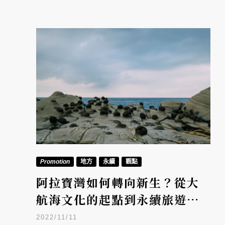
Promotion
地方
永續
觀點
阿拉寶灣如何轉向新生？從大
航海文化的起點到永續旅遊的
未來進行式
2022/11/11