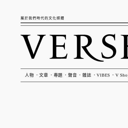
屬於我們時代的文化媒體
人物
文章
專題
聲音
雜誌
VIBES
V Sho