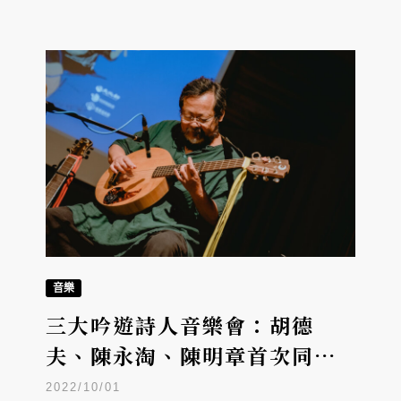
音樂
三大吟遊詩人音樂會：胡德
夫、陳永淘、陳明章首次同台
共演，記寫島嶼土地之聲
2022/10/01