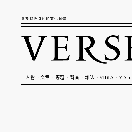
屬於我們時代的文化媒體
人物
文章
專題
聲音
雜誌
VIBES
V Sho