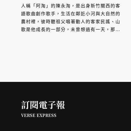
人稱「阿淘」的陳永淘，是出身新竹關西的客
語歌曲創作歌手，生活在鄰近小河與大自然的
農村裡，彼時聽祖父唱著動人的客家民謠、山
歌是他成長的一部分，未曾想過有一天，那來
自家鄉的風聲與童年記憶，會成為他日後創作
的養分。
訂閱電子報
VERSE EXPRESS