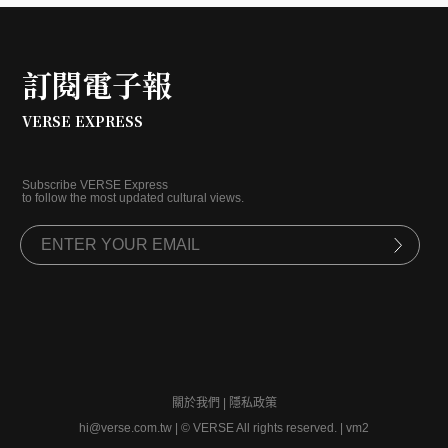
訂閱電子報
VERSE EXPRESS
Subscribe VERSE Express
to follow the most updated cultural views.
關於我們
|
隱私政策
hi@verse.com.tw
|
© VERSE All rights reserved. | vm2