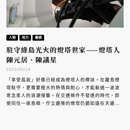
人物
地方
書摘
駐守綠島光火的燈塔世家——燈塔人
陳元居、陳議星
2023/05/19
「享受孤寂」好像已經成為燈塔人的標誌。在離島燈
塔駐守，更需要極大的熱情與耐心，才能躲過一波波
思念家人的浪潮侵襲。在交通條件不發達的時代，即
使同住一座島嶼，佇立邊陲的燈塔仍猶如遠在天邊的
王國，陳元居的父母親便是國王與王后各居一國的寫
照，只有在日落工作告一段落後，才得以照見對方。