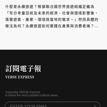
什麼是永續旅遊？根據聯合國世界旅遊組織定義為
「充分考量目前及未來的經濟、社會與環境影響後，
落實遊客、產業、環境與當地的需求。」然而具體的
做法為何？永續旅遊如何實踐在產業與消費者端？本
系列文與「傳遞土地美好的良善生活品牌」茶籽堂合
作，邀訪四位深耕永續發展的企業家，以品牌的角度
談他們在環境與顧客之間所做的努力。
訂閱電子報
VERSE EXPRESS
Subscribe VERSE Express
to follow the most updated cultural views.