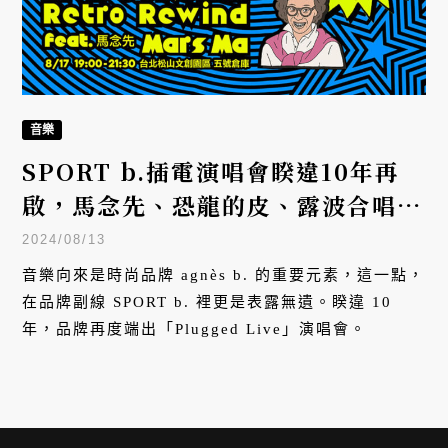
音樂
SPORT b.插電演唱會睽違10年再
啟，馬念先、恐龍的皮、露波合唱團
一同打造周末復古夜
2024/08/13
音樂向來是時尚品牌 agnès b. 的重要元素，這一點，
在品牌副線 SPORT b. 裡更是表露無遺。睽違 10
年，品牌再度端出「Plugged Live」演唱會。