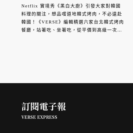
廳」、年輕人聚餐首選「新村
Netflix 實境秀《黑白大廚》引發大家對韓國
站著吃」、傳奇人物白種元旗
料理的關注，想品嚐道地韓式烤肉，不必遠赴
韓國！《VERSE》編輯精選六家台北韓式烤肉
下品牌「本家燒肉」
餐廳，站著吃、坐著吃，從平價到高級一次囊
括，一起來品嚐最正宗的韓國烤肉吧！
訂閱電子報
VERSE EXPRESS