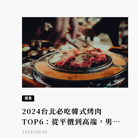
美食
2024台北必吃韓式烤肉
TOP6：從平價到高端，男神
裴勇浚最愛「三元花園韓式餐
2024/09/30