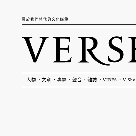
屬於我們時代的文化媒體
人物
文章
專題
聲音
雜誌
VIBES
V Sho