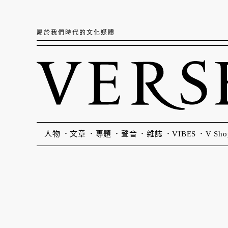
屬於我們時代的文化媒體
人物
文章
專題
聲音
雜誌
VIBES
V Sho