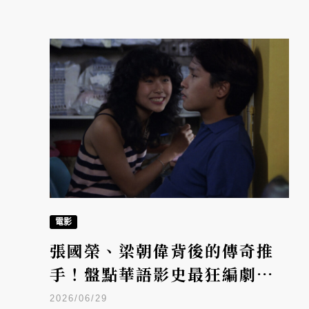
電影
張國榮、梁朝偉背後的傳奇推
手！盤點華語影史最狂編劇邱
剛健，9 部必看電影神作
2026/06/29