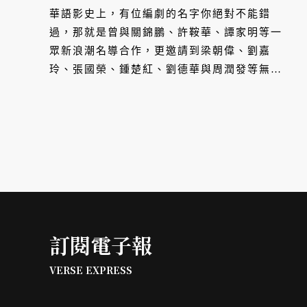
華語影史上，有位編劇的名字你絕對不能錯
過，那就是曾與關錦鵬、許鞍華、譚家明等一
眾新浪潮名導合作，更邀請到梁朝偉、劉嘉
玲、張國榮、鍾楚紅、劉德華與周潤發等無數
國際巨星參與演出的傳奇人物 —— 邱剛健。
近期，國家影視聽中心推出七月主題節目「紅
樓暗湧：邱剛健編劇作品選」，邱剛健編劇筆
下的電影世界不畏懼任何議題：古裝情色、同
志愛慾、懸疑命案，本文精選邱剛健編劇與執
導生涯中的九部經典作品。
訂閱電子報
VERSE EXPRESS