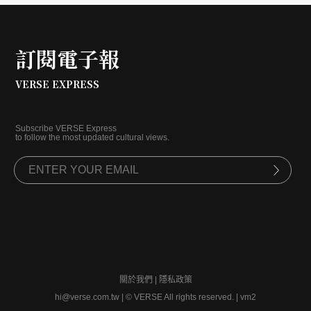
訂閱電子報
VERSE EXPRESS
Subscribe VERSE Express
to follow the most updated cultural views.
關於我們
|
隱私政策
hi@verse.com.tw
|
© VERSE All rights reserved. | vm2