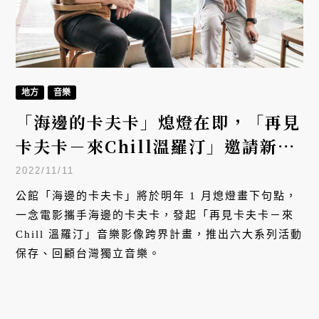
地方
音樂
「海邊的卡夫卡」熄燈在即，「再見
卡夫卡－來Chill溫羅汀」邀請新舊
文青回顧獨立音樂傳奇場域
2022/11/11
公館「海邊的卡夫卡」將於明年 1 月熄燈畫下句點，
一念電影攜手海邊的卡夫卡，發起「再見卡夫卡－來
Chill 溫羅汀」音樂影像跨界計畫，推出六大系列活動
保存、回顧台灣獨立音樂。