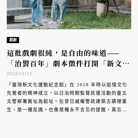
戲劇
這批戲劇很純，是自由的味道——
「治警百年」劇本徵件打開「新文化
運動」的多元宇宙
2022/11/12
「臺灣新文化運動紀念館」在 2018 年時以追憶文化
先覺者的精神成立，以日治時期監督民運活動的臺北
北警察署舊址為館址。在昔日威權警政建築古蹟裡重
生，是一種反諷，也像是種永不言忘的提醒，莫忘過
去文化先驅所做的一切。明（2023）年為「治警事
件」百週年，為紀念這項臺灣新文化運動的重要歷
程，館長許美惠與思劇團營運總監高翊愷以劇本徵件