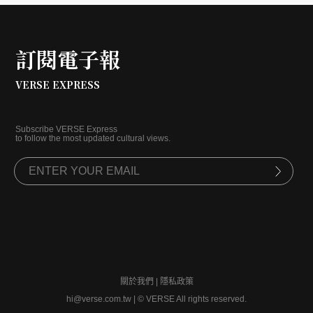
訂閱電子報
VERSE EXPRESS
Subscribe VERSE Express
to follow the most updated cultural views.
關於我們
|
隱私政策
hi@verse.com.tw
|
© VERSE All rights reserved.