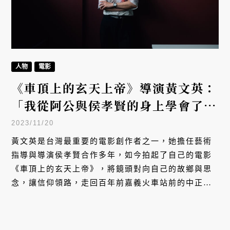
人物
電影
《車頂上的玄天上帝》導演黃文英：
「我從阿公與侯孝賢的身上學會了眼
光」
2023/11/20
黃文英是台灣最重要的電影創作者之一，她擔任藝術
指導與導演侯孝賢合作多年，如今拍起了自己的電影
《車頂上的玄天上帝》，將鏡頭對向自己的故鄉與思
念，讓信仰領路，走回百年前嘉義火車站前的中正
路。